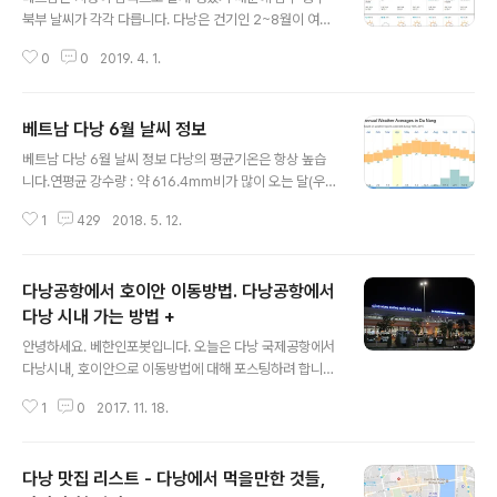
북부 날씨가 각각 다릅니다. 다낭은 건기인 2~8월이 여행
적기이지만 5월부터는 몹시 덥습니다. 9월~1월은 우기라
0
0
2019. 4. 1.
여행중 갑자기 비가 올 확률이 높습니다.././ 개인적으로는
3, 4월이 여행하기에 좋은 시기로 생각합니다. 3, 4, 5월
의 다낭 날씨를 비교해 보겠습니다. 3월 4월 5월 평균 최
베트남 다낭 6월 날씨 정보
고기온 27 도 29 도 31 도 평균 최저기온 22 도 23 도 2
글 내용
8 도 강수량 30 mm 30 mm 60 mm 강우일 수 3일 3
베트남 다낭 6월 날씨 정보 다낭의 평균기온은 항상 높습
일 5일 4월의 다낭 날씨 4월의 다낭은 봄의 마지막 날의
니다.연평균 강수량 : 약 616.4mm비가 많이 오는 달(우
따뜻한 날씨를 즐길 수 있습니다. 이 달 다낭을방문하는 관
기) : 8월, 9월, 10월, 11월, 12월가장 더운 달 : 6월가장 시
광객들은 해변에서 시간을 보내거나, 지역 어부들의 축제
1
429
2018. 5. 12.
원한 달 : 1월 가장 비가 많이 오는 달 : 10월(이 기간은 비
에 참가하실 수 있습니다. 특히 4월 27일부터 5월1..
가 가장 많이 오기 때문에 비를 싫어 하신다면 여행을 미루
시기를...)가장 건조한 달 : 3월 6월은 여름휴가가 시작되는
다낭공항에서 호이안 이동방법. 다낭공항에서
달이기도 하고...여행가시는 분이 많으실텐데요~베트남 다
낭의 날씨는...가장 더운 달입니다ㅠ 월 최고 기온 최저 기
다낭 시내 가는 방법 +
글 내용
온 비 오는날 수 1 25도 19도 6 2 26도 20도 2 3 28도
안녕하세요. 베한인포봇입니다. 오늘은 다낭 국제공항에서
22도 2 4 31도 23도 2 5 33도 25도 3 6 34도 26도 3
다낭시내, 호이안으로 이동방법에 대해 포스팅하려 합니
7 34도 26도 5 8 34도 25도 6 9 32도 24도 10 10 ..
다.^^ 다낭 국제 공항은 시내와 가까이 위치해 있습니다.
1
0
2017. 11. 18.
(약 2km정도) 시내에 있는 호텔까지는 5~10만동 내외,
해변주변에 있는 리조트나 호텔은 15~20만동정도면 갈
수있습니다. 공항에는 여러 택시가 있지만 역시 Vinasun
다낭 맛집 리스트 - 다낭에서 먹을만한 것들,
나 Mai Linh 택시를 추천합니다. 우버나 그랩도 있지만 늦