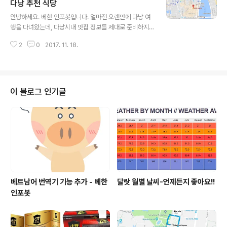
은 밤에는 위험할 수도 있으니 비추입니다. 짐이 많이 없고
다낭 추천 식당
글 내용
혼자 여행하신다면 오토바이 택시(쌔옴)도 괜찮을 것 같습
안녕하세요. 베한 인포봇입니다. 얼마전 오랜만에 다낭 여
니다. 고정 금액으로 10,000동에서 20.000동까지이니
행을 다녀왔는데, 다낭시내 맛집 정보를 제대로 준비하지
매우 저렴한편이죠^^ 1. 공항에서 시내의 노보텔다낭 가기
않아서 노보텔 근처 마담 란에서 삼일 동안 저녁을 해결해
2. 공항에서 미케비치 빈펄리조트 가기 3. 공항에서 호이
2
0
2017. 11. 18.
야 했습니다. 마담 란이 가격도 비싸지 않고 음식들이 나쁘
안가기 다낭에서 ..
지 않았지만 그래도 시간이 허락한다면~~ 좀 더 다양하게
베트남에 있는 맛집을 방문(?)했었으면 좋지 않았을까 하
는 아쉬움이 남습니다ㅠ 저녁 무렵 한강 주변을 산책하고
걸어서 식당 마담 란을 찾아가는데,걸어서 오고 가는 사람
이 블로그 인기글
들이 거의 한국인 이었고 식당안에도 많은 한국사람들이
있었습니다. 네 맞습니다ㅋㅋㅋ 오늘의 포스팅은 바로~두
구두구둥~ 다낭시내 맛집 정보 입니다 : ★★다낭 맛집★
★ ▶▶58 분짜(58 Bun Cha) 분짜전문점 주소 : 58 Th
ai Phien Hai Chau D..
베트남어 번역기 기능 추가 - 베한
달랏 월별 날씨-언제든지 좋아요!!
인포봇