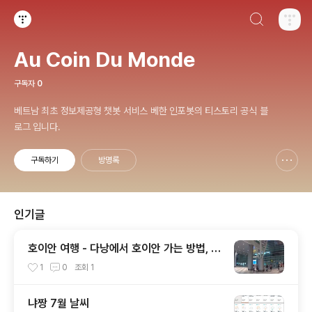
검색하기
티스토리
Au Coin Du Monde
구독자
0
베트남 최초 정보제공형 챗봇 서비스 베한 인포봇의 티스토리 공식 블
로그 입니다.
구독하기
방명록
신고하기 레이어
열기
인기글
호이안 여행 - 다낭에서 호이안 가는 방법, 다
낭 여행지도
1
0
조회
1
냐짱 7월 날씨