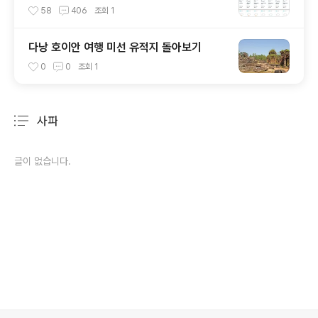
58
406
조회
1
다낭 호이안 여행 미선 유적지 돌아보기
0
0
조회
1
사파
분류 전체보기
주요 글 목록
글이 없습니다.